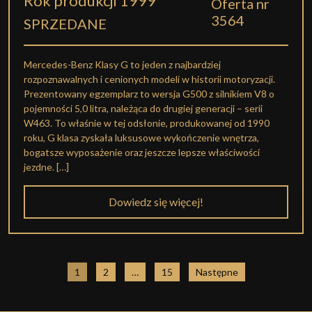
Rok produkcji 1999
Oferta nr
3564
SPRZEDANE
Mercedes-Benz Klasy G to jeden z najbardziej
rozpoznawalnych i cenionych modeli w historii motoryzacji.
Prezentowany egzemplarz to wersja G500 z silnikiem V8 o
pojemności 5,0 litra, należąca do drugiej generacji – serii
W463. To właśnie w tej odsłonie, produkowanej od 1990
roku, G klasa zyskała luksusowe wykończenie wnętrza,
bogatsze wyposażenie oraz jeszcze lepsze właściwości
jezdne. […]
Dowiedz się więcej!
Stronicowanie
1
2
…
15
Następne
wpisów