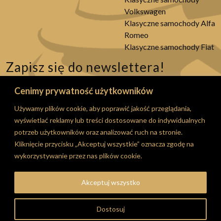
Volkswagen
Klasyczne samochody Alfa
Romeo
Klasyczne samochody Fiat
Zapisz się do newslettera!
Bądź na bieżąco ze wszystkimi akcjami promocjami i
Cenimy prywatność użytkowników
nowościami!
Używamy plików cookie, aby poprawić jakość przeglądania,
Wyślij
wyświetlać reklamy lub treści dostosowane do indywidualnych
Wyrażam zgodę na przetwarzanie moich danych
potrzeb użytkowników oraz analizować ruch na stronie.
osobowych w celach osobowych i w celach i zakresie
Kliknięcie przycisku „Akceptuj wszystkie” oznacza zgodę na
zgodnymi z realizacją usługi Newsletter opisanej w
wykorzystywanie przez nas plików cookie.
Polityce Prywatności
Akceptuj wszystko
Dostosuj
© 2026 RT Classic Garage