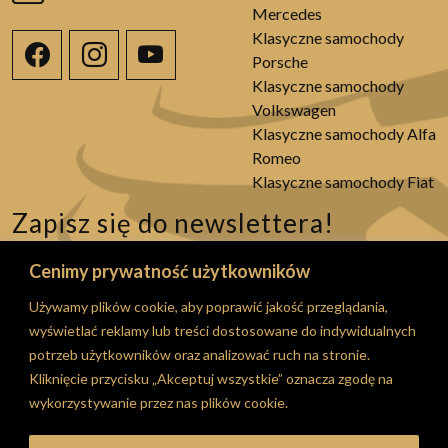
Mercedes
Klasyczne samochody
Porsche
Klasyczne samochody
Volkswagen
Klasyczne samochody Alfa
Romeo
Klasyczne samochody Fiat
Zapisz się do newslettera!
Bądź na bieżąco ze wszystkimi akcjami promocjami i
Cenimy prywatność użytkowników
nowościami!
Używamy plików cookie, aby poprawić jakość przeglądania,
Wyślij
wyświetlać reklamy lub treści dostosowane do indywidualnych
Wyrażam zgodę na przetwarzanie moich danych
potrzeb użytkowników oraz analizować ruch na stronie.
osobowych w celach osobowych i w celach i zakresie
Kliknięcie przycisku „Akceptuj wszystkie” oznacza zgodę na
zgodnymi z realizacją usługi Newsletter opisanej w
wykorzystywanie przez nas plików cookie.
Polityce Prywatności