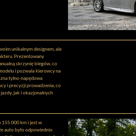
swoim unikalnym designem, ale
rakteru. Prezentowany
nualną skrzynię biegów, co
odelu i pozwala kierowcy na
yczna tylno-napędowa
ocy i precyzji prowadzenia, co
jazdy, jak i okazjonalnych
 155 000 km i jest w
że auto było odpowiednio