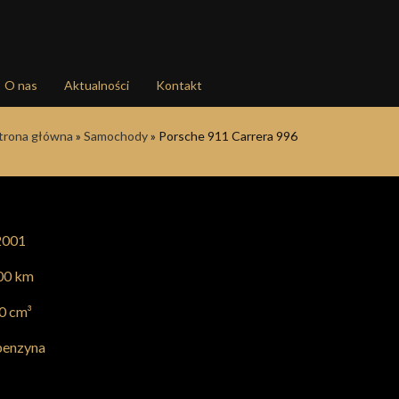
O nas
Aktualności
Kontakt
trona główna
»
Samochody
»
Porsche 911 Carrera 996
001
00 km
0 cm³
enzyna