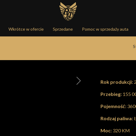
Wkrótce w ofercie
Sprzedane
Pomoc w sprzedaży auta
S
Rok produkcji:
2
Następna
Przebieg:
155 0
Pojemność:
360
Rodzaj paliwa:
b
Moc:
320 KM