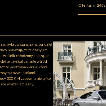
Oferta nr:
2468
zas była uważana za najbardziej
endy pokazują, że te czasy już
 w silnik chłodzony cieczą, co
del ten zyskał uznanie wśród
z to poliftowa wersja, która
zesnymi rozwiązaniami
mocy 320 KM zapewnia nie tylko
ane wrażenia z jazdy.