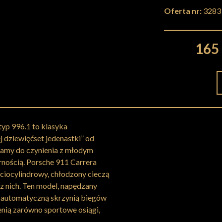
Oferta nr:
3283
165 
yp 996.1 to klasyka
j dziewięćset jedenastki” od
mamy do czynienia z młodym
arnością. Porsche 911 Carrera
ściocylindrowy, chłodzony cieczą
 z nich. Ten model, napędzany
 z automatyczną skrzynią biegów
cenią zarówno sportowe osiągi,