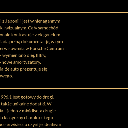
z Japonii i jest w nienagannym
k i wizualnym. Cały samochód
onale kontrastuje z eleganckim
ada pełną dokumentację, w tym
 serwisowania w Porsche Centrum
ymieniono olej, filtry,
o nowe amortyzatory.
a, że auto prezentuje się
sowego.
996.1 jest gotowy do drogi,
e także unikalne dodatki. W
a – jedno z minidisc, a drugie
la klasyczny charakter tego
o serwisie, co czyni je idealnym