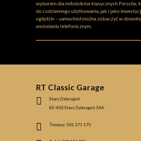
wyborem dla miłośników klasycznych Porsche, 
do codziennego użytkowania, jak i jako inwestyc
oględzin – samochód można zobaczyć w dowolny
umówieniu telefonicznym.
RT Classic Garage
Stary Dzierzgoń
82-450 Stary Dzierzgoń 54A
Tomasz: 501 271 175