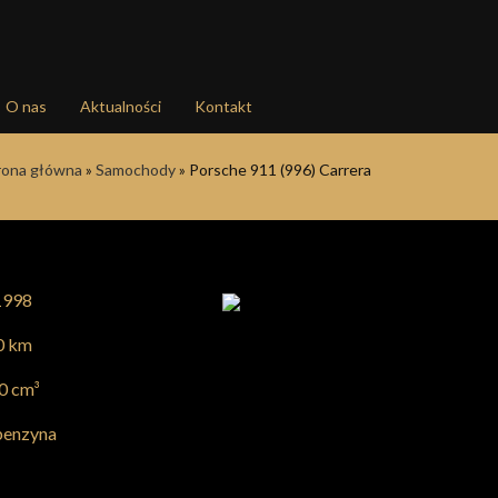
O nas
Aktualności
Kontakt
rona główna
»
Samochody
»
Porsche 911 (996) Carrera
998
0 km
0 cm³
enzyna