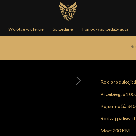
Wkrótce w ofercie
Sprzedane
Pomoc w sprzedaży auta
St
Rok produkcji:
1
Następna
Przebieg:
61 00
Pojemność:
340
Rodzaj paliwa:
b
Moc:
300 KM