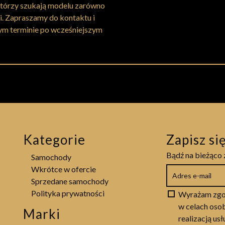
którzy szukają modelu zarówno
ji. Zapraszamy do kontaktu i
m terminie po wcześniejszym
Kategorie
Zapisz si
Bądź na bieżąco 
Samochody
Wkrótce w ofercie
Sprzedane samochody
Polityka prywatności
Wyrażam zgo
w celach osob
Marki
realizacją us