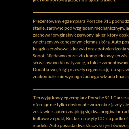
Prezentowany egzemplarz Porsche 911 pochodzi 
stanie, zarówno pod względem mechanicznym, ja
zachował oryginalny czerwony lakier, który dosk
wnętrzem wykończonym ciemną skórą. Auto posi
książki serwisowe, kluczyki oraz potwierdzenia
Sopot. Niedawno przeszło kompleksowy serwis – w
serwisowano klimatyzację, a także zamontowan
Dodatkowo, felgi przeszły regenerację, co sprawi
znakomicie i nie wymaga żadnego wkładu finan
Ten wyjątkowy egzemplarz Porsche 911 Carrera 
oferując nie tylko doskonałe wrażenia z jazdy, al
zestawie z autem znajdują się dwa oryginalne radi
kultowe z epoki, Becker na płyty CD, co podkreś
modelu. Auto posiada dwa kluczyki i jest świeżo p