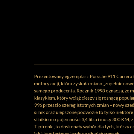
Prezentowany egzemplarz Porsche 911 Carrera t
motoryzacji, która zyskała miano „zupełnie nowe
samego producenta. Rocznik 1998 oznacza, że 
klasykiem, który wciąż cieszy się rosnącą popul
996 przeszło szereg istotnych zmian – nowy sze
silnik oraz ulepszone podwozie to tylko niektóre
silnikiem o pojemności 3,4 litra i mocy 300 KM,
Tiptronic, to doskonały wybór dla tych, którzy 
jak i komfortową jazdę na długich trasach.