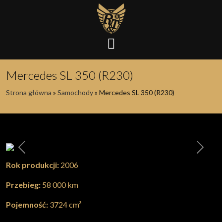
Mercedes SL 350 (R230)
Strona główna
»
Samochody
»
Mercedes SL 350 (R230)
Poprzednia
Nastę
Rok produkcji:
2006
Przebieg:
58 000 km
Pojemność:
3724 cm³