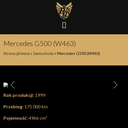
Mercedes G500 (W463)
Strona główna
»
Samochody
»
Mercedes G500 (W463)
Poprzednia
Nastę
Rok produkcji:
1999
Przebieg:
175 000 km
Pojemność:
4966 cm³