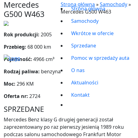
Mercedes
Strona główna
»
Samochody
»
Strona główna
Mercedes G500 W463
G500 W463
Samochody
Poprzednia
Nast
Wkrótce w ofercie
Rok produkcji:
2005
Sprzedane
Przebieg:
68 000 km
Pomoc w sprzedaży auta
Pojemność:
4966 cm³
O nas
Rodzaj paliwa:
benzyna
Aktualności
Moc:
296 KM
Kontakt
Oferta nr:
2724
SPRZEDANE
Mercedes Benz klasy G drugiej generacji został
zaprezentowany po raz pierwszy jesienią 1989 roku
podczas salonu samochodowego Frankfurt Motor