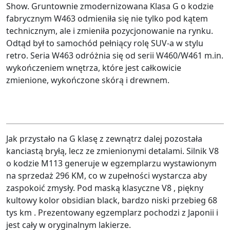
Show. Gruntownie zmodernizowana Klasa G o kodzie
fabrycznym W463 odmieniła się nie tylko pod kątem
technicznym, ale i zmieniła pozycjonowanie na rynku.
Odtąd był to samochód pełniący rolę SUV-a w stylu
retro. Seria W463 odróżnia się od serii W460/W461 m.in.
wykończeniem wnętrza, które jest całkowicie
zmienione, wykończone skórą i drewnem.
Jak przystało na G klasę z zewnątrz dalej pozostała
kanciastą bryłą, lecz ze zmienionymi detalami. Silnik V8
o kodzie M113 generuje w egzemplarzu wystawionym
na sprzedaż 296 KM, co w zupełności wystarcza aby
zaspokoić zmysły. Pod maską klasyczne V8 , piękny
kultowy kolor obsidian black, bardzo niski przebieg 68
tys km . Prezentowany egzemplarz pochodzi z Japonii i
jest cały w oryginalnym lakierze.