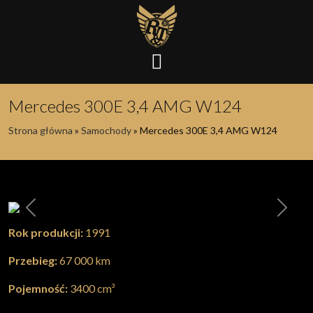
Mercedes 300E 3,4 AMG W124
Strona główna
»
Samochody
»
Mercedes 300E 3,4 AMG W124
Poprzednia
Nastę
Rok produkcji:
1991
Przebieg:
67 000 km
Pojemność:
3400 cm³